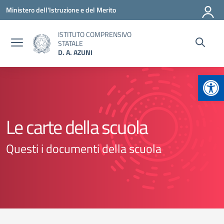
Vai ai contenuti
Vai al menu di navigazione
Vai al footer
Ministero dell'Istruzione e del Merito
ISTITUTO COMPRENSIVO
STATALE
D. A. AZUNI
Apr
Le carte della scuola
Questi i documenti della scuola