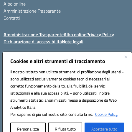
Albo online
Amministrazione Trasparente
Contatti
Amministrazione Trasparente
Albo online
Privacy Policy
Dichiarazione di accessibilità
Note legali
Seguici su:
Cookies e altri strumenti di tracciamento
Il nostro Istituto non utilizza strumenti di profilazione degli utenti -
VIA COMM.FUMU 07020 BUDDUSO' (SS)
sono utilizzati esclusivamente cookies tecnici necessari al
Codice fiscale: 81000450908 Codice meccanografico: SSIC80600X
corretto funzionamento del sito, alla fruibilità dei servizi
Telefono: 079714035 Fax: 079716128
istituzionali e alla sua accessibilità – sono utilizzati, inoltre,
Mail: SSIC80600X@istruzione.it PEC: SSIC80600X@pec.istruzione.it
strumenti statistici anonimizzati messi a disposizione da Web
Analytics Italia.
Hosting & Powered by 3D Solution S.r.l.
Per saperne di più sul nostro sito, consulta la ns.
Cookie Policy.
Concept & Design by Designers Italia
Personalizza
Rifiuta tutto
Accettare tutto