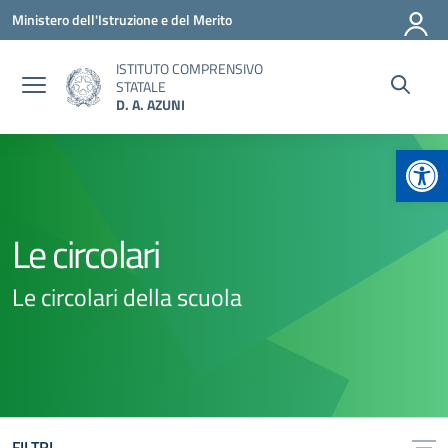
Vai ai contenuti
Vai al menu di navigazione
Vai al footer
Ministero dell'Istruzione e del Merito
ISTITUTO COMPRENSIVO
STATALE
D. A. AZUNI
Apr
Le circolari
Le circolari della scuola
FILTRI