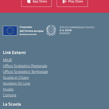
App Store
Play Store
ISTITUTO COMPRENSIVO STATALE
D. A. AZUNI
BUDDUSO'
— Visita la pagina iniziale della scuola
Link Esterni
MIUR
Ufficio Scolastico Regionale
Ufficio Scolastico Territoriale
Scuola in Chiaro
Iscrizioni On Line
Invalsi
Comune
La Scuola