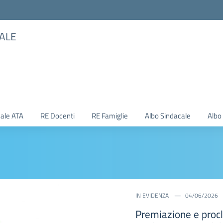
TALE
ale ATA
RE Docenti
RE Famiglie
Albo Sindacale
Albo
IN EVIDENZA
26/05/2026
Partecipazione all