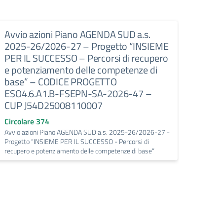
Avvio azioni Piano AGENDA SUD a.s.
Chius
2025-26/2026-27 – Progetto “INSIEME
consu
PER IL SUCCESSO – Percorsi di recupero
2026
e potenziamento delle competenze di
grad
base” – CODICE PROGETTO
Circo
ESO4.6.A1.B-FSEPN-SA-2026-47 –
Chiusur
CUP J54D25008110007
e 8 gi
Buddu
Circolare 374
Avvio azioni Piano AGENDA SUD a.s. 2025-26/2026-27 -
Progetto “INSIEME PER IL SUCCESSO - Percorsi di
recupero e potenziamento delle competenze di base”