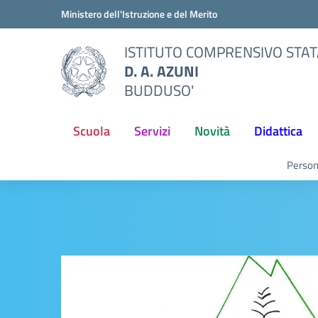
Vai ai contenuti
Vai al menu di navigazione
Vai al footer
Ministero dell'Istruzione e del Merito
ISTITUTO COMPRENSIVO STA
D. A. AZUNI
BUDDUSO'
Scuola
Servizi
Novità
Didattica
Person
so