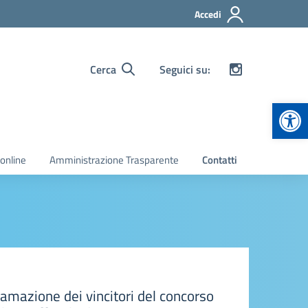
Accedi
Cerca
Seguici su:
Apr
 online
Amministrazione Trasparente
Contatti
a manifestazione Monumenti Aperti