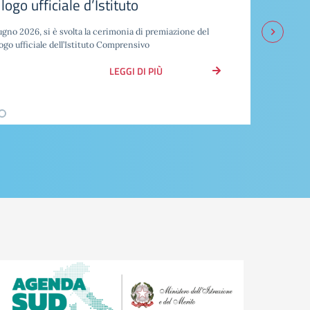
o 2026 Buddusò.
le attività di collaborazione con gli Enti Locali, il nostro
 alla manifestazione Monumenti Aperti
LEGGI DI PIÙ