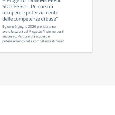
– Progetto “INSIEME PER IL
Sgua
SUCCESSO – Percorsi di
di In
recupero e potenziamento
proi
delle competenze di base”
cort
prim
Il giorno 9 giugno 2026 prenderanno
avvio le azioni del Progetto “Insieme per il
Si comu
successo. Percorsi di recupero e
dell’Is
potenziamento delle competenze di base”
“Impar
Sardegn