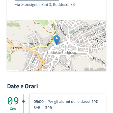
via Monsignor Sini 3, Buddusò, SS
Date e Orari
09
09:00
- Per gli alunni delle classi 1^C–
3^B – 3^A
Gen