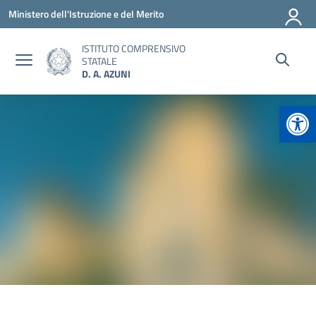
Vai ai contenuti
Vai al menu di navigazione
Vai al footer
Ministero dell'Istruzione e del Merito
ISTITUTO COMPRENSIVO
STATALE
D. A. AZUNI
Apr