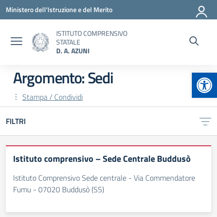
Vai ai contenuti
Vai al menu di navigazione
Vai al footer
Ministero dell'Istruzione e del Merito
ISTITUTO COMPRENSIVO
STATALE
D. A. AZUNI
Apr
Argomento: Sedi
Stampa / Condividi
FILTRI
Istituto comprensivo – Sede Centrale Buddusò
Istituto Comprensivo Sede centrale - Via Commendatore
Fumu - 07020 Buddusò (SS)