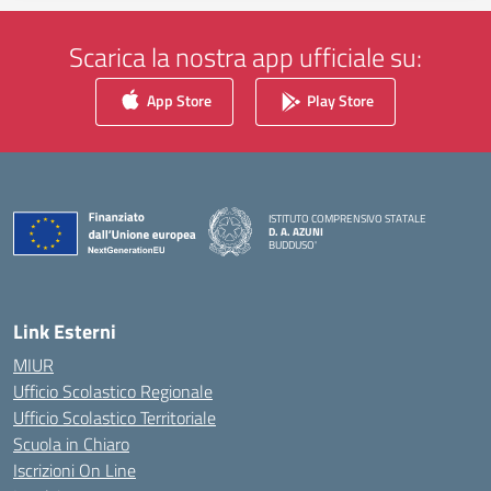
Scarica la nostra app ufficiale su:
App Store
Play Store
ISTITUTO COMPRENSIVO STATALE
D. A. AZUNI
BUDDUSO'
— Visita la pagina iniziale della scuola
Link Esterni
MIUR
Ufficio Scolastico Regionale
Ufficio Scolastico Territoriale
Scuola in Chiaro
Iscrizioni On Line