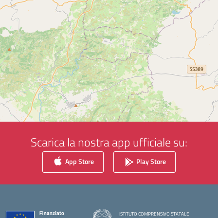
Scarica la nostra app ufficiale su:
App Store
Play Store
ISTITUTO COMPRENSIVO STATALE