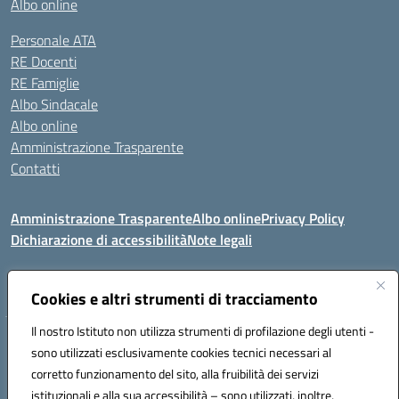
Albo online
Personale ATA
RE Docenti
RE Famiglie
Albo Sindacale
Albo online
Amministrazione Trasparente
Contatti
Amministrazione Trasparente
Albo online
Privacy Policy
Dichiarazione di accessibilità
Note legali
Seguici su:
Cookies e altri strumenti di tracciamento
Il nostro Istituto non utilizza strumenti di profilazione degli utenti -
VIA COMM.FUMU 07020 BUDDUSO' (SS)
sono utilizzati esclusivamente cookies tecnici necessari al
Codice fiscale: 81000450908 Codice meccanografico: SSIC80600X
corretto funzionamento del sito, alla fruibilità dei servizi
Telefono: 079714035 Fax: 079716128
istituzionali e alla sua accessibilità – sono utilizzati, inoltre,