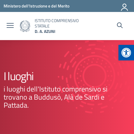
Vai ai contenuti
Vai al menu di navigazione
Vai al footer
Ministero dell'Istruzione e del Merito
ISTITUTO COMPRENSIVO
STATALE
D. A. AZUNI
Apr
I luoghi
i luoghi dell'Istituto comprensivo si
trovano a Buddusò, Alà de Sardi e
Pattada.