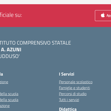
iciale su:
App
STITUTO COMPRENSIVO STATALE
. A. AZUNI
UDDUSO'
Visita la pagina iniziale della scuola
la
I Servizi
zione
Personale scolastico
Famiglie e studenti
della scuola
Percorsi di studio
della scuola
Tutti i servizi
azione
Didattica