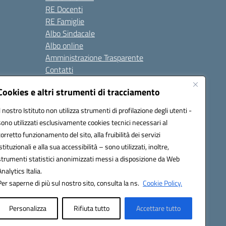
RE Docenti
RE Famiglie
Albo Sindacale
Albo online
Amministrazione Trasparente
Contatti
Cookies e altri strumenti di tracciamento
Seguici su:
Il nostro Istituto non utilizza strumenti di profilazione degli utenti -
sono utilizzati esclusivamente cookies tecnici necessari al
corretto funzionamento del sito, alla fruibilità dei servizi
istituzionali e alla sua accessibilità – sono utilizzati, inoltre,
strumenti statistici anonimizzati messi a disposizione da Web
Analytics Italia.
Per saperne di più sul nostro sito, consulta la ns.
Cookie Policy.
Personalizza
Rifiuta tutto
Accettare tutto