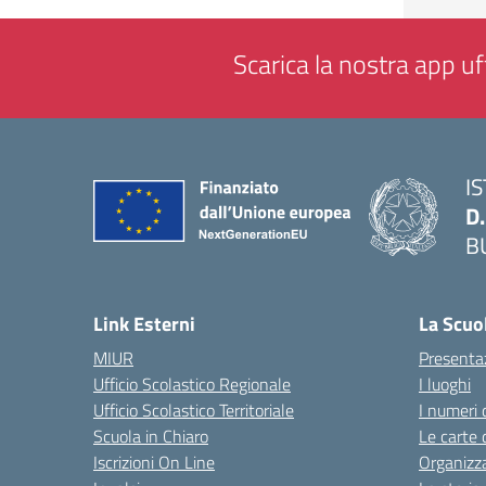
Scarica la nostra app uff
I
D
B
— 
Link Esterni
La Scuo
MIUR
Presenta
Ufficio Scolastico Regionale
I luoghi
Ufficio Scolastico Territoriale
I numeri 
Scuola in Chiaro
Le carte 
Iscrizioni On Line
Organizz