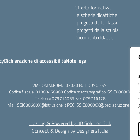
Offerta formativa
Le schede didattiche
I progetti delle classi
I progetti della scuola
Documenti didattici
cy
Dichiarazione di accessibilità
Note legali
VIA COMM.FUMU 07020 BUDDUSO' (SS)
Codice fiscale: 81000450908 Codice meccanografico: SSIC80600X
Telefono: 079714035 Fax: 079716128
Mail: SSIC80600X@istruzione.it PEC: SSIC80600X@pec.istruzione.it
Hosting & Powered by 3D Solution S.r.l.
Concept & Design by Designers Italia