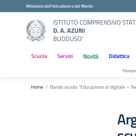
Vai ai contenuti
Vai al menu di navigazione
Vai al footer
Ministero dell'Istruzione e del Merito
ISTITUTO COMPRENSIVO STA
D. A. AZUNI
BUDDUSO'
Scuola
Servizi
Novità
Didattica
Person
Home
Bando scuola “Educazione al digitale – T
Ar
scu