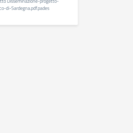
etto Disseminazione-progetto-
o-di-Sardegna.pdf.pades