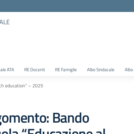
TALE
ale ATA
RE Docenti
RE Famiglie
Albo Sindacale
Albo
ech education” – 2025
gomento: Bando
ola “Educazione al