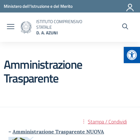
Vai ai contenuti
Vai al menu di navigazione
Vai al footer
Ministero dell'Istruzione e del Merito
ISTITUTO COMPRENSIVO
STATALE
D. A. AZUNI
Apr
Amministrazione
Trasparente
Stampa / Condividi
–
Amministrazione Trasparente NUOVA