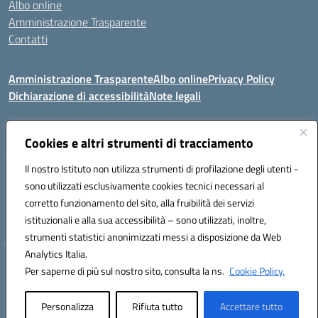
Albo online
Amministrazione Trasparente
Contatti
Amministrazione Trasparente
Albo online
Privacy Policy
Dichiarazione di accessibilità
Note legali
Seguici su:
Cookies e altri strumenti di tracciamento
Il nostro Istituto non utilizza strumenti di profilazione degli utenti -
VIA COMM.FUMU 07020 BUDDUSO' (SS)
sono utilizzati esclusivamente cookies tecnici necessari al
Codice fiscale: 81000450908 Codice meccanografico: SSIC80600X
corretto funzionamento del sito, alla fruibilità dei servizi
Telefono: 079714035 Fax: 079716128
istituzionali e alla sua accessibilità – sono utilizzati, inoltre,
Mail: SSIC80600X@istruzione.it PEC: SSIC80600X@pec.istruzione.it
strumenti statistici anonimizzati messi a disposizione da Web
Analytics Italia.
Hosting & Powered by 3D Solution S.r.l.
Per saperne di più sul nostro sito, consulta la ns.
Cookie Policy.
Concept & Design by Designers Italia
Personalizza
Rifiuta tutto
Accettare tutto