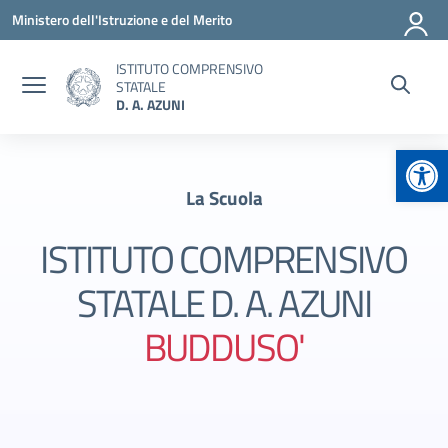
Vai ai contenuti
Vai al menu di navigazione
Vai al footer
Ministero dell'Istruzione e del Merito
ISTITUTO COMPRENSIVO
STATALE
D. A. AZUNI
Apr
La Scuola
ISTITUTO COMPRENSIVO
STATALE D. A. AZUNI
BUDDUSO'