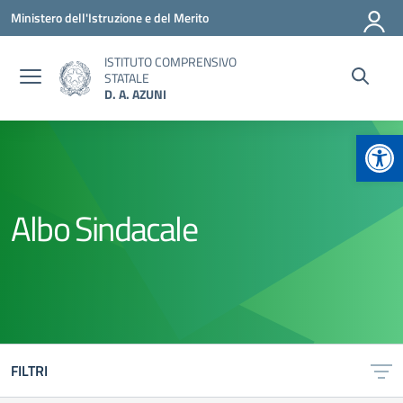
Vai ai contenuti
Vai al menu di navigazione
Vai al footer
Ministero dell'Istruzione e del Merito
ISTITUTO COMPRENSIVO
STATALE
D. A. AZUNI
Apr
Albo Sindacale
FILTRI