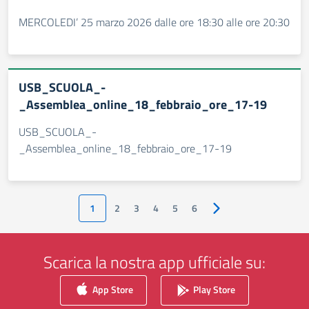
MERCOLEDI’ 25 marzo 2026 dalle ore 18:30 alle ore 20:30
USB_SCUOLA_-
_Assemblea_online_18_febbraio_ore_17-19
USB_SCUOLA_-
_Assemblea_online_18_febbraio_ore_17-19
1
2
3
4
5
6
Pagina successiva
Scarica la nostra app ufficiale su:
App Store
Play Store