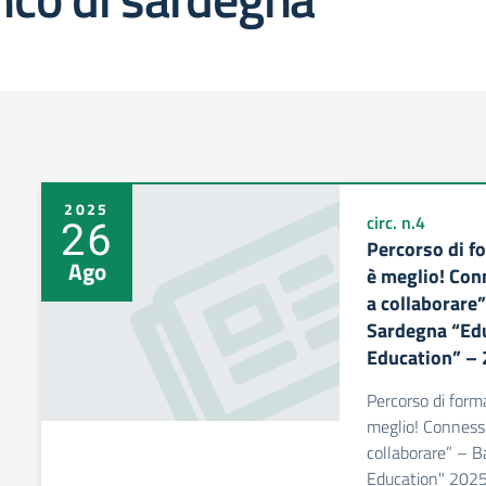
2025
26
circ. n.4
Percorso di f
Ago
è meglio! Con
a collaborare
Sardegna “Edu
Education” –
Percorso di form
meglio! Connessio
collaborare” – 
Education" 202