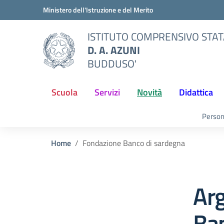
Vai ai contenuti
Vai al menu di navigazione
Vai al footer
Ministero dell'Istruzione e del Merito
ISTITUTO COMPRENSIVO STA
D. A. AZUNI
BUDDUSO'
Scuola
Servizi
Novità
Didattica
Person
Home
Fondazione Banco di sardegna
Ar
Ba