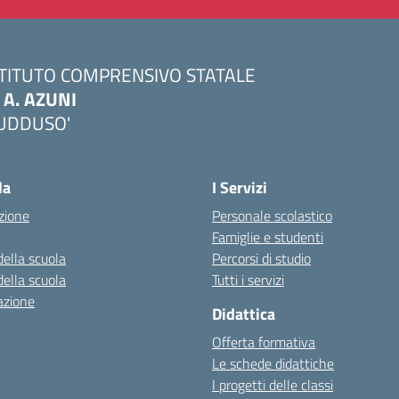
STITUTO COMPRENSIVO STATALE
. A. AZUNI
UDDUSO'
Visita la pagina iniziale della scuola
la
I Servizi
zione
Personale scolastico
Famiglie e studenti
della scuola
Percorsi di studio
della scuola
Tutti i servizi
azione
Didattica
Offerta formativa
Le schede didattiche
I progetti delle classi