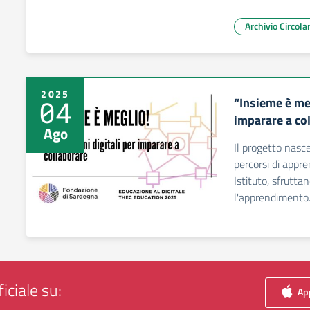
Archivio Circolar
2025
“Insieme è meg
04
imparare a co
Ago
Il progetto nasce
percorsi di appr
Istituto, sfrutta
l'apprendimento
iciale su:
App