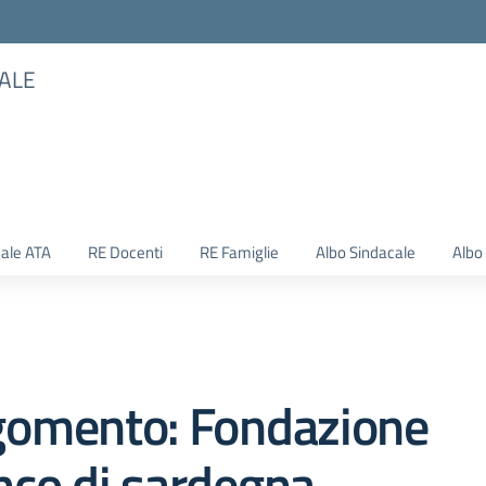
TALE
ale ATA
RE Docenti
RE Famiglie
Albo Sindacale
Albo
gomento: Fondazione
nco di sardegna