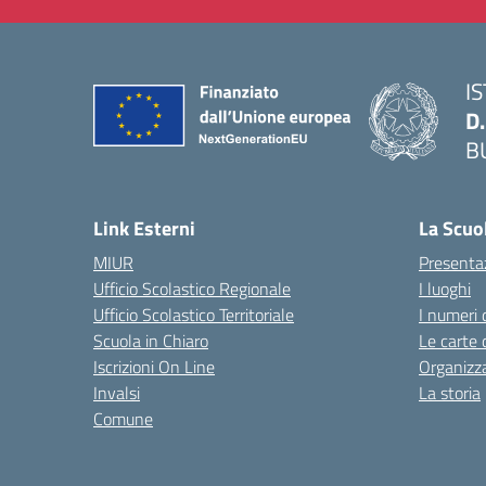
I
D
B
— 
Link Esterni
La Scuo
MIUR
Presenta
Ufficio Scolastico Regionale
I luoghi
Ufficio Scolastico Territoriale
I numeri 
Scuola in Chiaro
Le carte 
Iscrizioni On Line
Organizz
Invalsi
La storia
Comune