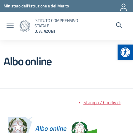
Vai ai contenuti
Vai al menu di navigazione
Vai al footer
Ministero dell'Istruzione e del Merito
ISTITUTO COMPRENSIVO
STATALE
D. A. AZUNI
Apr
Albo online
Stampa / Condividi