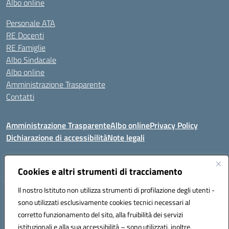
Albo online
Personale ATA
RE Docenti
RE Famiglie
Albo Sindacale
Albo online
Amministrazione Trasparente
Contatti
Amministrazione Trasparente
Albo online
Privacy Policy
Dichiarazione di accessibilità
Note legali
Seguici su:
Cookies e altri strumenti di tracciamento
Il nostro Istituto non utilizza strumenti di profilazione degli utenti -
VIA COMM.FUMU 07020 BUDDUSO' (SS)
sono utilizzati esclusivamente cookies tecnici necessari al
Codice fiscale: 81000450908 Codice meccanografico: SSIC80600X
corretto funzionamento del sito, alla fruibilità dei servizi
Telefono: 079714035 Fax: 079716128
istituzionali e alla sua accessibilità – sono utilizzati, inoltre,