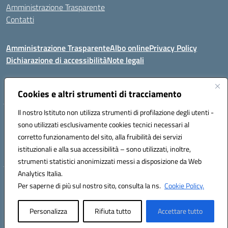
Amministrazione Trasparente
Contatti
Amministrazione Trasparente
Albo online
Privacy Policy
Dichiarazione di accessibilità
Note legali
Seguici su:
Cookies e altri strumenti di tracciamento
Il nostro Istituto non utilizza strumenti di profilazione degli utenti -
VIA COMM.FUMU 07020 BUDDUSO' (SS)
sono utilizzati esclusivamente cookies tecnici necessari al
Codice fiscale: 81000450908 Codice meccanografico: SSIC80600X
corretto funzionamento del sito, alla fruibilità dei servizi
Telefono: 079714035 Fax: 079716128
istituzionali e alla sua accessibilità – sono utilizzati, inoltre,
Mail: SSIC80600X@istruzione.it PEC: SSIC80600X@pec.istruzione.it
strumenti statistici anonimizzati messi a disposizione da Web
Analytics Italia.
Hosting & Powered by 3D Solution S.r.l.
Per saperne di più sul nostro sito, consulta la ns.
Cookie Policy.
Concept & Design by Designers Italia
Personalizza
Rifiuta tutto
Accettare tutto