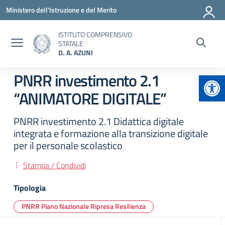
Vai ai contenuti
Vai al menu di navigazione
Vai al footer
Ministero dell'Istruzione e del Merito
ISTITUTO COMPRENSIVO
STATALE
D. A. AZUNI
Apr
PNRR investimento 2.1
“ANIMATORE DIGITALE”
PNRR investimento 2.1 Didattica digitale
integrata e formazione alla transizione digitale
per il personale scolastico
Stampa / Condividi
Tipologia
PNRR Piano Nazionale Ripresa Resilienza