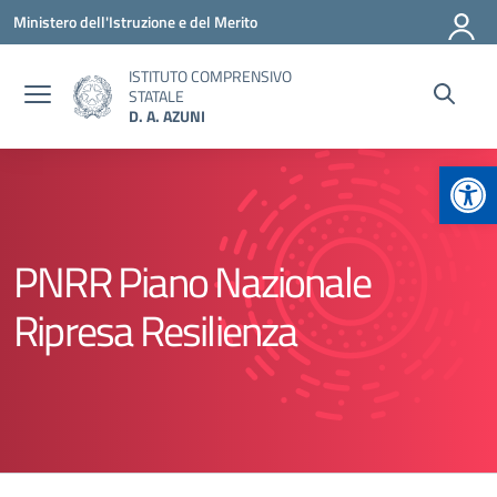
Vai ai contenuti
Vai al menu di navigazione
Vai al footer
Ministero dell'Istruzione e del Merito
ISTITUTO COMPRENSIVO
STATALE
D. A. AZUNI
Apr
PNRR Piano Nazionale
Ripresa Resilienza