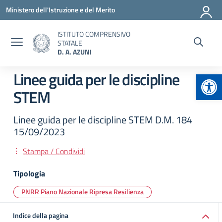
Vai ai contenuti
Vai al menu di navigazione
Vai al footer
Ministero dell'Istruzione e del Merito
ISTITUTO COMPRENSIVO
STATALE
D. A. AZUNI
Apr
Linee guida per le discipline
STEM
Linee guida per le discipline STEM D.M. 184
15/09/2023
Stampa / Condividi
Tipologia
PNRR Piano Nazionale Ripresa Resilienza
Indice della pagina