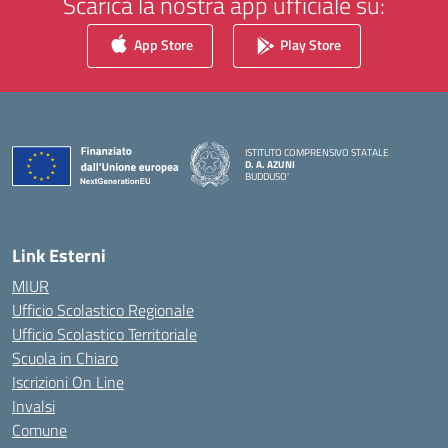
Scarica la nostra app ufficiale su:
App Store
Play Store
ISTITUTO COMPRENSIVO STATALE
D. A. AZUNI
BUDDUSO'
— Visita la pagina iniziale della scuola
Link Esterni
MIUR
Ufficio Scolastico Regionale
Ufficio Scolastico Territoriale
Scuola in Chiaro
Iscrizioni On Line
Invalsi
Comune