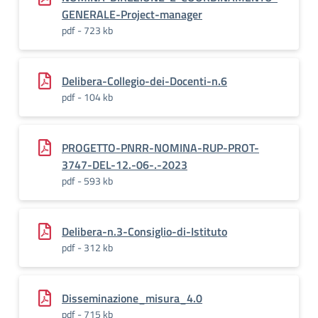
GENERALE-Project-manager
pdf - 723 kb
Delibera-Collegio-dei-Docenti-n.6
pdf - 104 kb
PROGETTO-PNRR-NOMINA-RUP-PROT-
3747-DEL-12.-06-.-2023
pdf - 593 kb
Delibera-n.3-Consiglio-di-Istituto
pdf - 312 kb
Disseminazione_misura_4.0
pdf - 715 kb