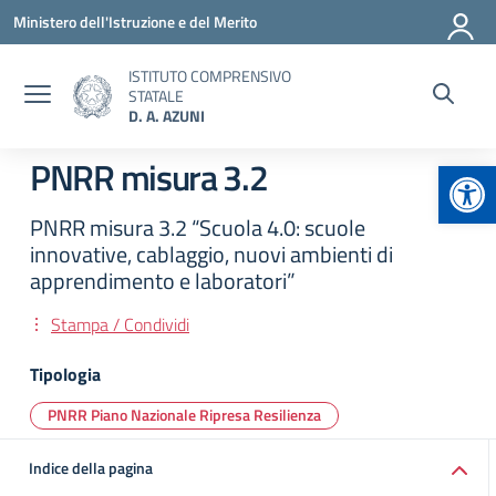
Vai ai contenuti
Vai al menu di navigazione
Vai al footer
Ministero dell'Istruzione e del Merito
ISTITUTO COMPRENSIVO
STATALE
D. A. AZUNI
Apr
PNRR misura 3.2
PNRR misura 3.2 “Scuola 4.0: scuole
innovative, cablaggio, nuovi ambienti di
apprendimento e laboratori”
Stampa / Condividi
Tipologia
PNRR Piano Nazionale Ripresa Resilienza
Indice della pagina