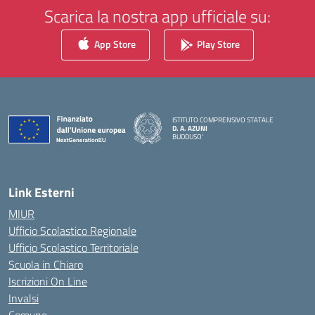
Scarica la nostra app ufficiale su:
App Store
Play Store
ISTITUTO COMPRENSIVO STATALE
D. A. AZUNI
BUDDUSO'
— Visita la pagina iniziale della scuola
Link Esterni
MIUR
Ufficio Scolastico Regionale
Ufficio Scolastico Territoriale
Scuola in Chiaro
Iscrizioni On Line
Invalsi