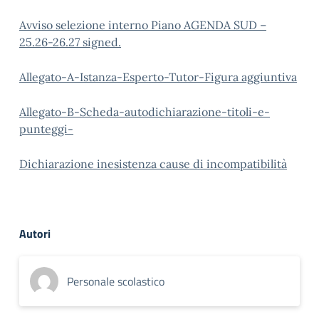
Avviso selezione interno Piano AGENDA SUD –
25.26-26.27 signed.
Allegato-A-Istanza-Esperto-Tutor-Figura aggiuntiva
Allegato-B-Scheda-autodichiarazione-titoli-e-
punteggi-
Dichiarazione inesistenza cause di incompatibilità
Autori
Personale scolastico