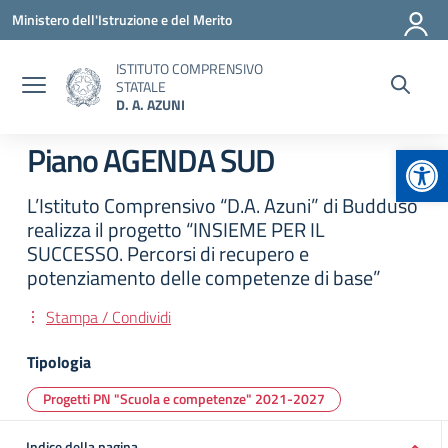
Vai ai contenuti
Vai al menu di navigazione
Vai al footer
Ministero dell'Istruzione e del Merito
ISTITUTO COMPRENSIVO
STATALE
D. A. AZUNI
Apr
Piano AGENDA SUD
L’Istituto Comprensivo “D.A. Azuni” di Buddusò
realizza il progetto “INSIEME PER IL
SUCCESSO. Percorsi di recupero e
potenziamento delle competenze di base”
Stampa / Condividi
Tipologia
Progetti PN "Scuola e competenze" 2021-2027
Indice della pagina