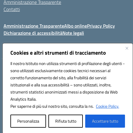
Amministrazione Trasparente
Contatti
Amministrazione Trasparente
Albo online
Privacy Policy
Dichiarazione di accessibilità
Note legali
Seguici su:
Cookies e altri strumenti di tracciamento
Il nostro Istituto non utilizza strumenti di profilazione degli utenti -
VIA COMM.FUMU 07020 BUDDUSO' (SS)
sono utilizzati esclusivamente cookies tecnici necessari al
Codice fiscale: 81000450908 Codice meccanografico: SSIC80600X
corretto funzionamento del sito, alla fruibilità dei servizi
Telefono: 079714035 Fax: 079716128
istituzionali e alla sua accessibilità – sono utilizzati, inoltre,
Mail: SSIC80600X@istruzione.it PEC: SSIC80600X@pec.istruzione.it
strumenti statistici anonimizzati messi a disposizione da Web
Analytics Italia.
Hosting & Powered by 3D Solution S.r.l.
Per saperne di più sul nostro sito, consulta la ns.
Cookie Policy.
Concept & Design by Designers Italia
Personalizza
Rifiuta tutto
Accettare tutto