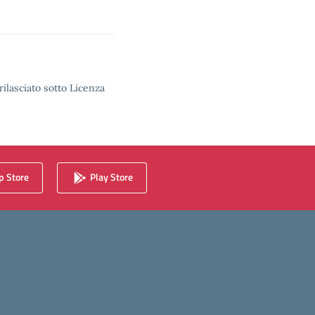
rilasciato sotto Licenza
 Store
Play Store