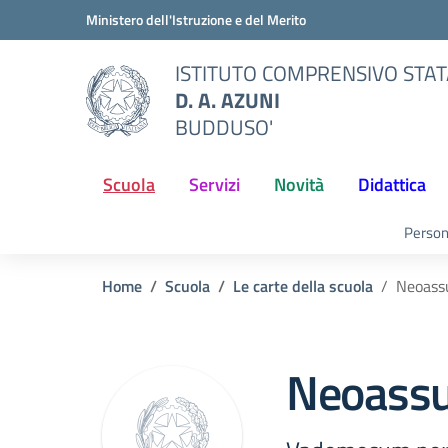
Vai ai contenuti
Vai al menu di navigazione
Vai al footer
Ministero dell'Istruzione e del Merito
ISTITUTO COMPRENSIVO STA
D. A. AZUNI
BUDDUSO'
Scuola
Servizi
Novità
Didattica
Person
Home
Scuola
Le carte della scuola
Neoass
Neoassu