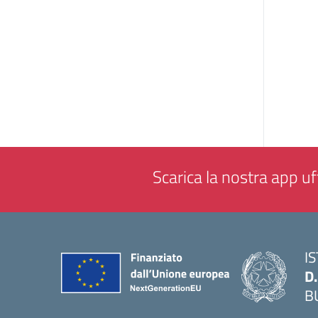
Scarica la nostra app uff
I
D
B
— 