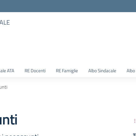
TALE
ale ATA
RE Docenti
RE Famiglie
Albo Sindacale
Albo
unti
nti
T