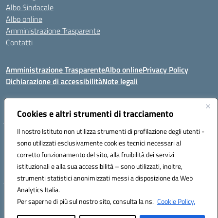
Albo Sindacale
Albo online
Amministrazione Trasparente
Contatti
Amministrazione Trasparente
Albo online
Privacy Policy
Dichiarazione di accessibilità
Note legali
Seguici su:
Cookies e altri strumenti di tracciamento
Il nostro Istituto non utilizza strumenti di profilazione degli utenti -
VIA COMM.FUMU 07020 BUDDUSO' (SS)
sono utilizzati esclusivamente cookies tecnici necessari al
Codice fiscale: 81000450908 Codice meccanografico: SSIC80600X
corretto funzionamento del sito, alla fruibilità dei servizi
Telefono: 079714035 Fax: 079716128
istituzionali e alla sua accessibilità – sono utilizzati, inoltre,
Mail: SSIC80600X@istruzione.it PEC: SSIC80600X@pec.istruzione.it
strumenti statistici anonimizzati messi a disposizione da Web
Analytics Italia.
Hosting & Powered by 3D Solution S.r.l.
Per saperne di più sul nostro sito, consulta la ns.
Cookie Policy.
Concept & Design by Designers Italia