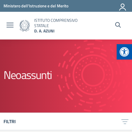
Vai ai contenuti
Vai al menu di navigazione
Vai al footer
Ministero dell'Istruzione e del Merito
ISTITUTO COMPRENSIVO
STATALE
D. A. AZUNI
Apr
Neoassunti
FILTRI