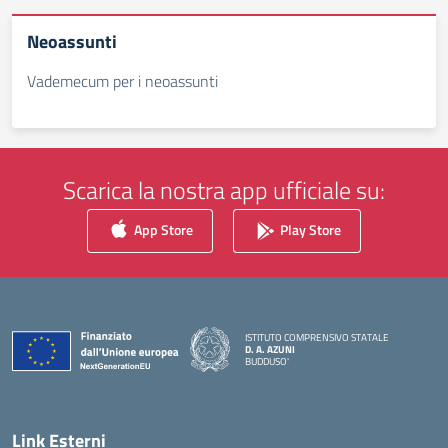
Neoassunti
Vademecum per i neoassunti
Scarica la nostra app ufficiale su:
App Store
Play Store
ISTITUTO COMPRENSIVO STATALE
D. A. AZUNI
BUDDUSO'
— Visita la pagina iniziale della scuola
Link Esterni