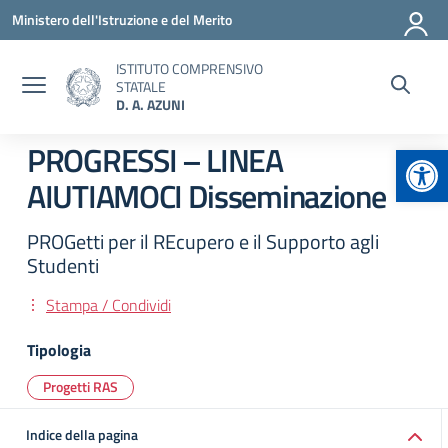
Vai ai contenuti
Vai al menu di navigazione
Vai al footer
Ministero dell'Istruzione e del Merito
ISTITUTO COMPRENSIVO
STATALE
D. A. AZUNI
Apr
PROGRESSI – LINEA
AIUTIAMOCI Disseminazione
PROGetti per il REcupero e il Supporto agli
Studenti
Stampa / Condividi
Tipologia
Progetti RAS
Indice della pagina