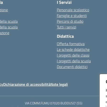
la
I Servizi
zione
Personale scolastico
Famiglie e studenti
della scuola
Percorsi di studio
della scuola
Tutti i servizi
azione
Didattica
Offerta formativa
Le schede didattiche
I progetti delle classi
I progetti della scuola
Documenti didattici
cy
Dichiarazione di accessibilità
Note legali
VIA COMM.FUMU 07020 BUDDUSO' (SS)