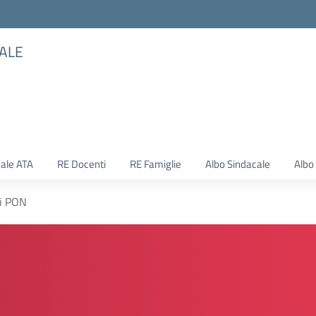
TALE
ale ATA
RE Docenti
RE Famiglie
Albo Sindacale
Albo
ti PON