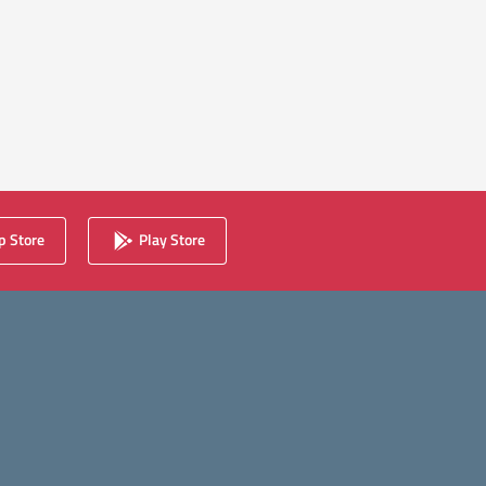
 Store
Play Store