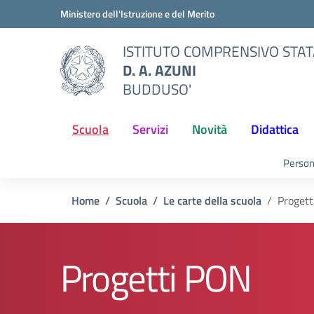
Vai ai contenuti
Vai al menu di navigazione
Vai al footer
Ministero dell'Istruzione e del Merito
ISTITUTO COMPRENSIVO STA
D. A. AZUNI
BUDDUSO'
Scuola
Servizi
Novità
Didattica
Person
Home
Scuola
Le carte della scuola
Proget
Progetti PON