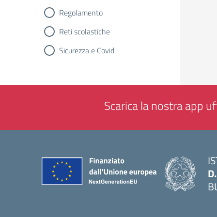
Regolamento
Reti scolastiche
Sicurezza e Covid
Scarica la nostra app uff
I
D
B
— 