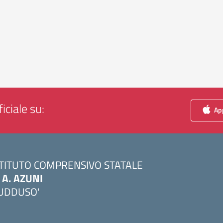
iciale su:
App
STITUTO COMPRENSIVO STATALE
. A. AZUNI
UDDUSO'
Visita la pagina iniziale della scuola