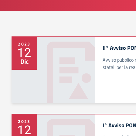
2023
II° Avviso P
12
Avviso pubblico r
Dic
statali per la rea
2023
I° Avviso PO
12