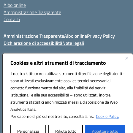
Albo online
Amministrazione Trasparente
Contatti
Amministrazione Trasparente
Albo online
Privacy Policy
Dichiarazione di accessibilità
Note legali
Seguici su:
Cookies e altri strumenti di tracciamento
Il nostro Istituto non utilizza strumenti di profilazione degli utenti -
VIA COMM.FUMU 07020 BUDDUSO' (SS)
sono utilizzati esclusivamente cookies tecnici necessari al
Codice fiscale: 81000450908 Codice meccanografico: SSIC80600X
corretto funzionamento del sito, alla fruibilità dei servizi
Telefono: 079714035 Fax: 079716128
istituzionali e alla sua accessibilità – sono utilizzati, inoltre,
Mail: SSIC80600X@istruzione.it PEC: SSIC80600X@pec.istruzione.it
strumenti statistici anonimizzati messi a disposizione da Web
Analytics Italia.
Hosting & Powered by 3D Solution S.r.l.
Per saperne di più sul nostro sito, consulta la ns.
Cookie Policy.
Concept & Design by Designers Italia
Personalizza
Rifiuta tutto
Accettare tutto