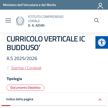
Vai ai contenuti
Vai al menu di navigazione
Vai al footer
Ministero dell'Istruzione e del Merito
ISTITUTO COMPRENSIVO
STATALE
D. A. AZUNI
Apr
CURRICOLO VERTICALE IC
BUDDUSO’
A.S 2025/2026
Stampa / Condividi
Tipologia
Documento Didattico
Indice della pagina