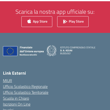
Scarica la nostra app ufficiale su:
App Store
Play Store
ISTITUTO COMPRENSIVO STATALE
D. A. AZUNI
BUDDUSO'
— Visita la pagina iniziale della scuola
Link Esterni
MIUR
Ufficio Scolastico Regionale
Ufficio Scolastico Territoriale
Scuola in Chiaro
Iscrizioni On Line
Invalsi