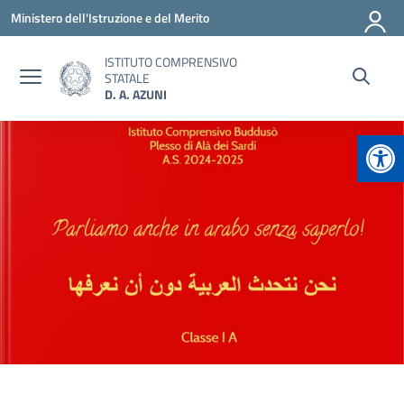
Vai ai contenuti
Vai al menu di navigazione
Vai al footer
Ministero dell'Istruzione e del Merito
ISTITUTO COMPRENSIVO
STATALE
D. A. AZUNI
Apr