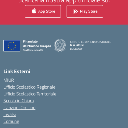
App Store
Play Store
ISTITUTO COMPRENSIVO STATALE
D. A. AZUNI
BUDDUSO'
— Visita la pagina iniziale della scuola
Link Esterni
MIUR
Ufficio Scolastico Regionale
Ufficio Scolastico Territoriale
Scuola in Chiaro
Iscrizioni On Line
Invalsi
Comune