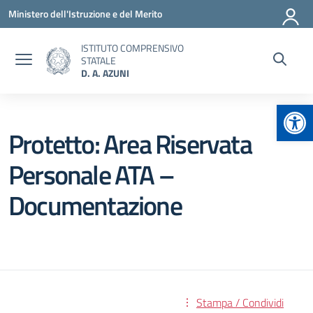
Vai ai contenuti
Vai al menu di navigazione
Vai al footer
Ministero dell'Istruzione e del Merito
ISTITUTO COMPRENSIVO
STATALE
D. A. AZUNI
Apr
Protetto: Area Riservata
Personale ATA –
Documentazione
Stampa / Condividi