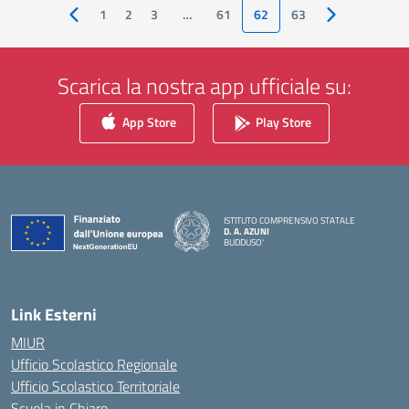
1
2
3
…
61
62
63
Pagina precedente
Pagina succes
Scarica la nostra app ufficiale su:
App Store
Play Store
ISTITUTO COMPRENSIVO STATALE
D. A. AZUNI
BUDDUSO'
— Visita la pagina iniziale della scuola
Link Esterni
MIUR
Ufficio Scolastico Regionale
Ufficio Scolastico Territoriale
Scuola in Chiaro