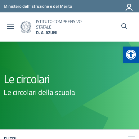
Vai ai contenuti
Vai al menu di navigazione
Vai al footer
Ministero dell'Istruzione e del Merito
ISTITUTO COMPRENSIVO
STATALE
D. A. AZUNI
Apr
Le circolari
Le circolari della scuola
FILTRI