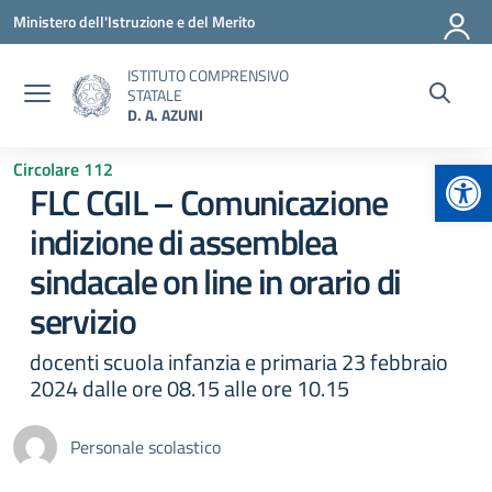
Vai ai contenuti
Vai al menu di navigazione
Vai al footer
Ministero dell'Istruzione e del Merito
ISTITUTO COMPRENSIVO
STATALE
D. A. AZUNI
Apr
Circolare 112
FLC CGIL – Comunicazione
indizione di assemblea
sindacale on line in orario di
servizio
docenti scuola infanzia e primaria 23 febbraio
2024 dalle ore 08.15 alle ore 10.15
Personale scolastico