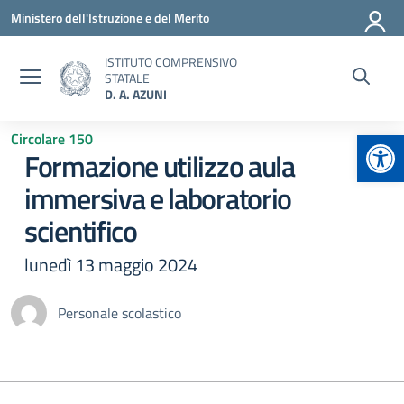
Vai ai contenuti
Vai al menu di navigazione
Vai al footer
Ministero dell'Istruzione e del Merito
ISTITUTO COMPRENSIVO
STATALE
D. A. AZUNI
Apr
Circolare 150
Formazione utilizzo aula
immersiva e laboratorio
scientifico
lunedì 13 maggio 2024
Personale scolastico