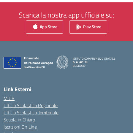
Scarica la nostra app ufficiale su:
App Store
Play Store
ISTITUTO COMPRENSIVO STATALE
D. A. AZUNI
BUDDUSO'
— Visita la pagina iniziale della scuola
Link Esterni
MIUR
Ufficio Scolastico Regionale
Ufficio Scolastico Territoriale
Scuola in Chiaro
Iscrizioni On Line