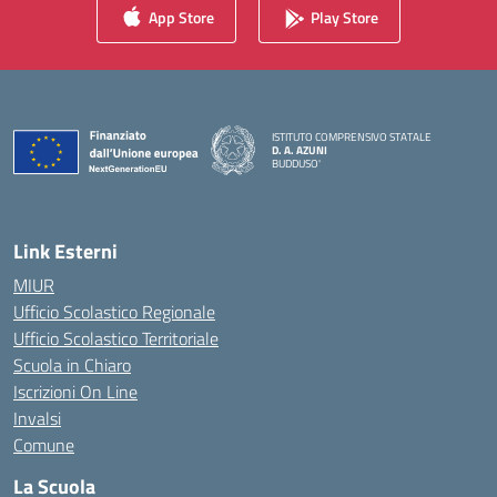
App Store
Play Store
ISTITUTO COMPRENSIVO STATALE
D. A. AZUNI
BUDDUSO'
— Visita la pagina iniziale della scuola
Link Esterni
MIUR
Ufficio Scolastico Regionale
Ufficio Scolastico Territoriale
Scuola in Chiaro
Iscrizioni On Line
Invalsi
Comune
La Scuola