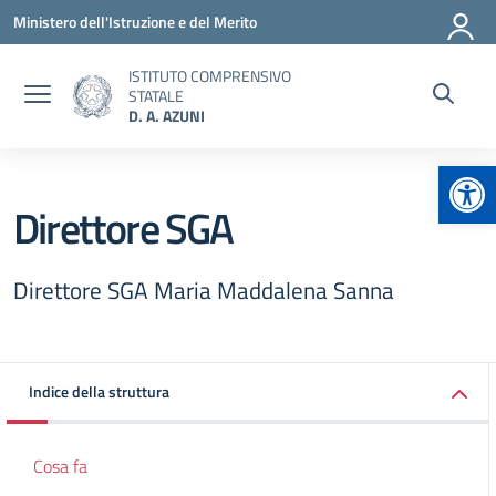
Vai ai contenuti
Vai al menu di navigazione
Vai al footer
Ministero dell'Istruzione e del Merito
ISTITUTO COMPRENSIVO
STATALE
D. A. AZUNI
Apr
Direttore SGA
Direttore SGA Maria Maddalena Sanna
Indice della struttura
Cosa fa