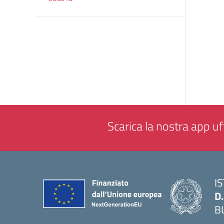
Scarica la nostra app uff
I
D
B
— 