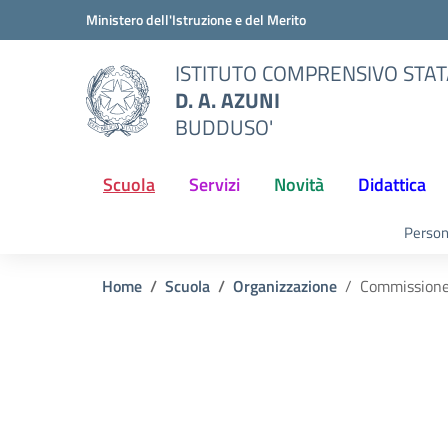
Vai ai contenuti
Vai al menu di navigazione
Vai al footer
Ministero dell'Istruzione e del Merito
ISTITUTO COMPRENSIVO STA
D. A. AZUNI
BUDDUSO'
Scuola
Servizi
Novità
Didattica
Person
Home
Scuola
Organizzazione
Commissione 