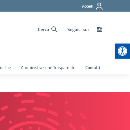
Accedi
Cerca
Seguici su:
Apr
 online
Amministrazione Trasparente
Contatti