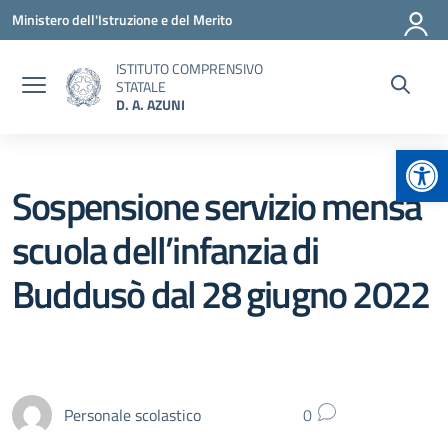
Vai ai contenuti
Vai al menu di navigazione
Vai al footer
Ministero dell'Istruzione e del Merito
ISTITUTO COMPRENSIVO
STATALE
D. A. AZUNI
Apr
Sospensione servizio mensa
scuola dell’infanzia di
Buddusò dal 28 giugno 2022
Personale scolastico
0