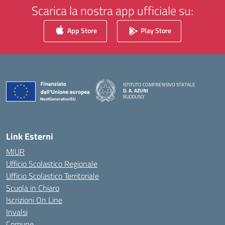
Scarica la nostra app ufficiale su:
App Store
Play Store
ISTITUTO COMPRENSIVO STATALE
D. A. AZUNI
BUDDUSO'
— Visita la pagina iniziale della scuola
Link Esterni
MIUR
Ufficio Scolastico Regionale
Ufficio Scolastico Territoriale
Scuola in Chiaro
Iscrizioni On Line
Invalsi
Comune