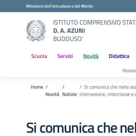
Vai ai contenuti
Vai al menu di navigazione
Vai al footer
Ministero dell'Istruzione e del Merito
ISTITUTO COMPRENSIVO STA
D. A. AZUNI
BUDDUSO'
Scuola
Servizi
Novità
Didattica
Person
Home
Si comunica che nella sezi
Novità
Notizie
intersezione, interclasse e
Si comunica che nel