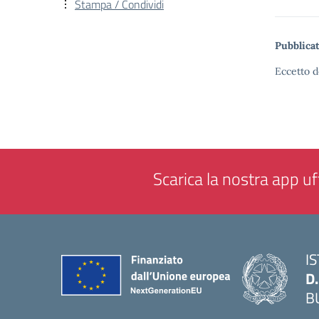
Stampa / Condividi
Pubblicat
Eccetto d
Scarica la nostra app uff
I
D
B
— 