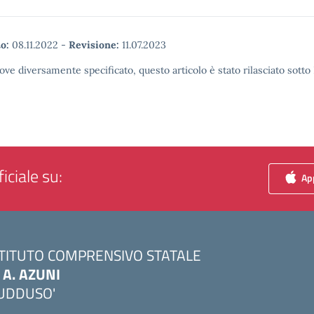
o:
08.11.2022
-
Revisione:
11.07.2023
ove diversamente specificato, questo articolo è stato rilasciato sott
iciale su:
App
STITUTO COMPRENSIVO STATALE
. A. AZUNI
UDDUSO'
Visita la pagina iniziale della scuola