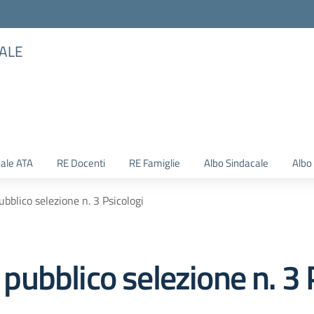
TALE
ale ATA
RE Docenti
RE Famiglie
Albo Sindacale
Albo
blico selezione n. 3 Psicologi
ubblico selezione n. 3 