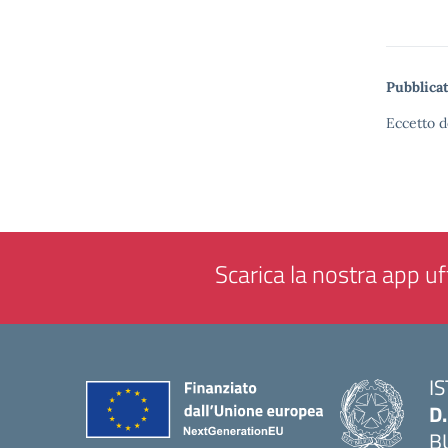
Pubblicat
Eccetto d
Scarica la nostra app uff
I
D
B