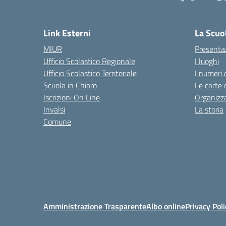
— 
Link Esterni
La Scuo
MIUR
Presenta
Ufficio Scolastico Regionale
I luoghi
Ufficio Scolastico Territoriale
I numeri 
Scuola in Chiaro
Le carte 
Iscrizioni On Line
Organizz
Invalsi
La storia
Comune
Amministrazione Trasparente
Albo online
Privacy Poli