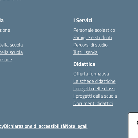
Visita la pagina iniziale della scuola
la
I Servizi
zione
Personale scolastico
Famiglie e studenti
della scuola
Percorsi di studio
della scuola
Tutti i servizi
azione
Didattica
Offerta formativa
Le schede didattiche
I progetti delle classi
I progetti della scuola
Documenti didattici
cy
Dichiarazione di accessibilità
Note legali