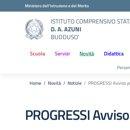
Vai ai contenuti
Vai al menu di navigazione
Vai al footer
Ministero dell'Istruzione e del Merito
ISTITUTO COMPRENSIVO STA
D. A. AZUNI
BUDDUSO'
Scuola
Servizi
Novità
Didattica
Person
Home
Novità
Notizie
PROGRESSI Avviso pub
PROGRESSI Avviso p