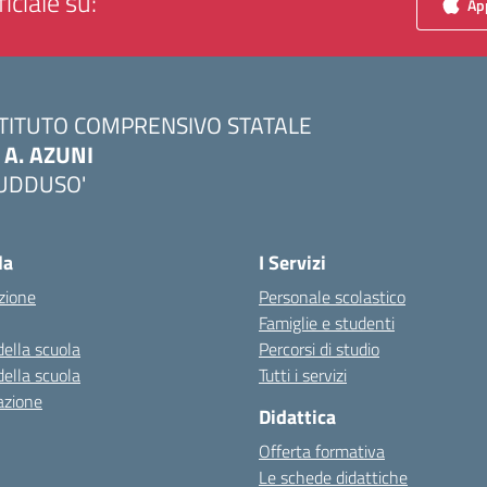
iciale su:
App
STITUTO COMPRENSIVO STATALE
. A. AZUNI
UDDUSO'
Visita la pagina iniziale della scuola
la
I Servizi
zione
Personale scolastico
Famiglie e studenti
della scuola
Percorsi di studio
della scuola
Tutti i servizi
azione
Didattica
Offerta formativa
Le schede didattiche