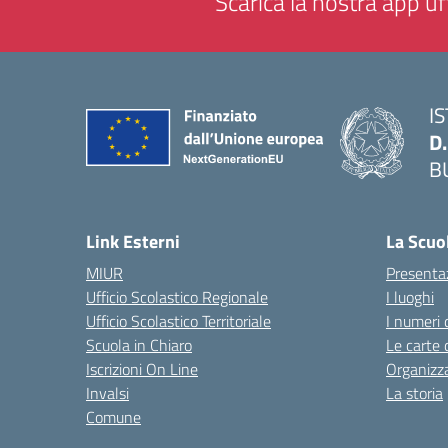
Scarica la nostra app uff
I
D
B
— 
Link Esterni
La Scuo
MIUR
Presenta
Ufficio Scolastico Regionale
I luoghi
Ufficio Scolastico Territoriale
I numeri 
Scuola in Chiaro
Le carte 
Iscrizioni On Line
Organizz
Invalsi
La storia
Comune