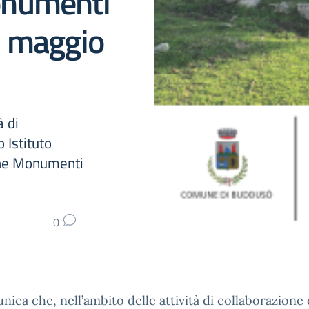
onumenti
1 maggio
à di
o Istituto
one Monumenti
0
nica che, nell’ambito delle attività di collaborazione 