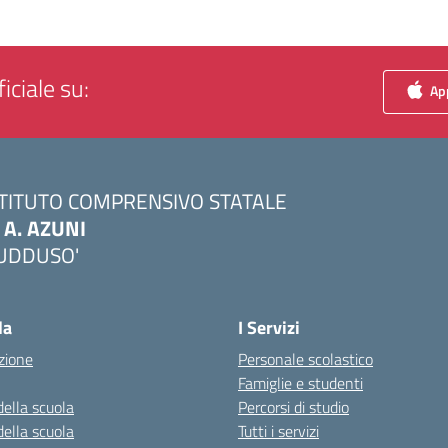
iciale su:
App
STITUTO COMPRENSIVO STATALE
. A. AZUNI
UDDUSO'
Visita la pagina iniziale della scuola
la
I Servizi
zione
Personale scolastico
Famiglie e studenti
della scuola
Percorsi di studio
della scuola
Tutti i servizi