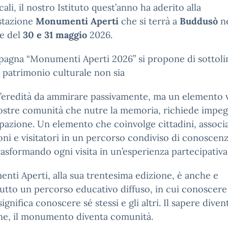
cali, il nostro Istituto quest’anno ha aderito alla
stazione
Monumenti Aperti
che si terrà a
Buddusò
n
te del
30 e 31 maggio
2026.
pagna “Monumenti Aperti 2026” si propone di sottoli
 patrimonio culturale non sia
’eredità da ammirare passivamente, ma un elemento 
ostre comunità che nutre la memoria, richiede impe
pazione. Un elemento che coinvolge cittadini, associa
ioni e visitatori in un percorso condiviso di conoscen
rasformando ogni visita in un’esperienza partecipativa
ti Aperti, alla sua trentesima edizione, è anche e
utto un percorso educativo diffuso, in cui conoscere 
significa conoscere sé stessi e gli altri. Il sapere diven
ne, il monumento diventa comunità.