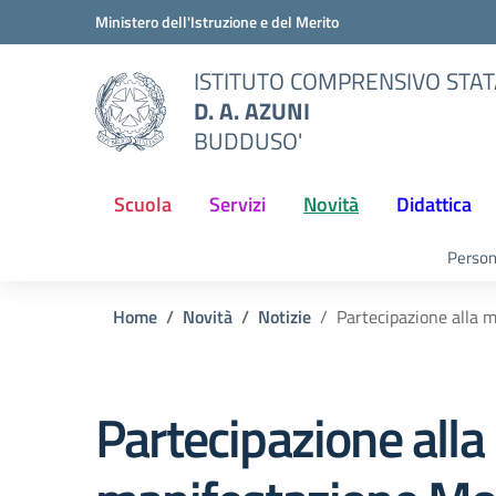
Vai ai contenuti
Vai al menu di navigazione
Vai al footer
Ministero dell'Istruzione e del Merito
ISTITUTO COMPRENSIVO STA
D. A. AZUNI
BUDDUSO'
Scuola
Servizi
Novità
Didattica
Person
Home
Novità
Notizie
Partecipazione alla
Partecipazione alla