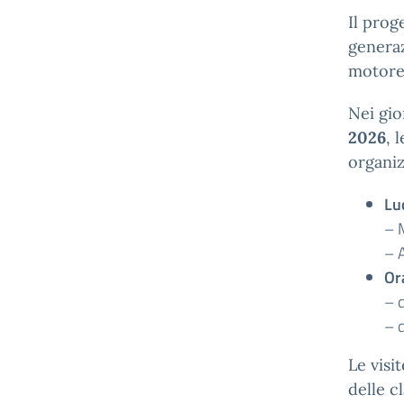
Il prog
generaz
motore 
Nei gio
2026
, 
organiz
Lu
– 
– 
Or
– d
– d
Le visi
delle c