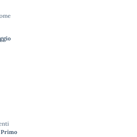
 come
ggio
enti
i Primo