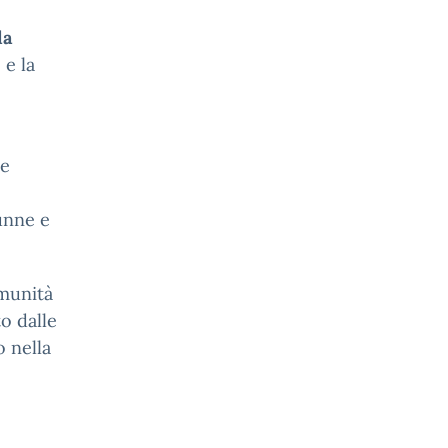
la
 e la
ne
lunne e
omunità
to dalle
 nella