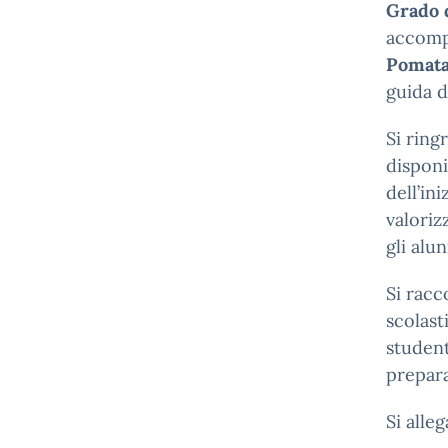
Grado 
accomp
Pomata
guida d
Si ring
disponi
dell’in
valoriz
gli alu
Si racc
scolasti
student
prepara
Si alle