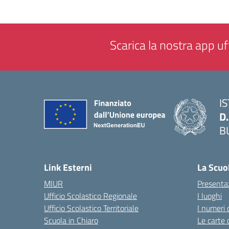
Scarica la nostra app uff
I
D
B
— 
Link Esterni
La Scuo
MIUR
Presenta
Ufficio Scolastico Regionale
I luoghi
Ufficio Scolastico Territoriale
I numeri 
Scuola in Chiaro
Le carte 