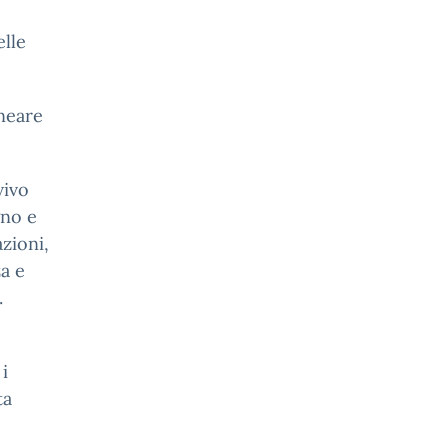
elle
neare
vivo
gno e
zioni,
za e
.
i
ta