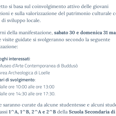
etto si basa sul coinvolgimento attivo delle giovani
ioni e sulla valorizzazione del patrimonio culturale
di sviluppo locale.
rni della manifestazione,
sabato 30 e domenica 31 ma
le visite guidate si svolgeranno secondo la seguente
zazione:
oghi interessati
:
Museo d’Arte Contemporanea di Buddusò
Area Archeologica di Loelle
ari di svolgimento
:
alle ore 10:00 alle ore 13:00
alle ore 14:30 alle ore 17:30.
te saranno curate da alcune studentesse e alcuni stud
lassi
1^A, 1^B, 2^A e 2^B
della
Scuola Secondaria d