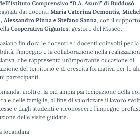
dell’Istituto Comprensivo “D.A. Azuni” di Buddusò
,
agnati dai docenti
Maria Caterina Demontis, Miche
, Alessandro Pinna e Stefano Sanna
, con il supporto
ella
Cooperativa Gigantes
, gestore del Museo.
raziano fin d’ora le docenti e i docenti coinvolti per la
bilità, l’impegno e la collaborazione nella realizzazio
iziativa, che rappresenta un’importante occasione di
zazione del territorio e di crescita formativa per le a
nni partecipanti.
omanda, inoltre, la più ampia partecipazione della c
ca e delle famiglie, al fine di valorizzare il lavoro svol
esse e dagli studenti e riconoscere l’impegno profuso
zione delle visite guidate.
ga locandina