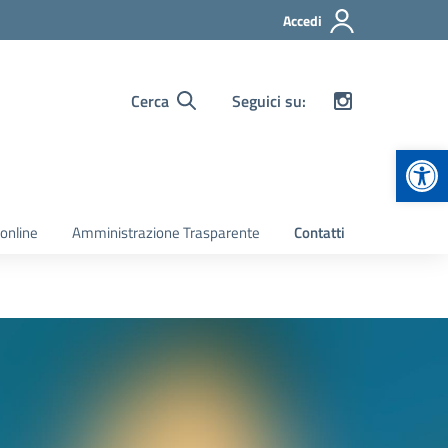
Accedi
Cerca
Seguici su:
Apr
 online
Amministrazione Trasparente
Contatti