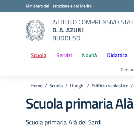
Vai ai contenuti
Vai al menu di navigazione
Vai al footer
Ministero dell'Istruzione e del Merito
ISTITUTO COMPRENSIVO STA
D. A. AZUNI
BUDDUSO'
Scuola
Servizi
Novità
Didattica
Person
Home
Scuola
I luoghi
Edificio scolastico
Scuola primaria Alà
Scuola primaria Alà dei Sardi