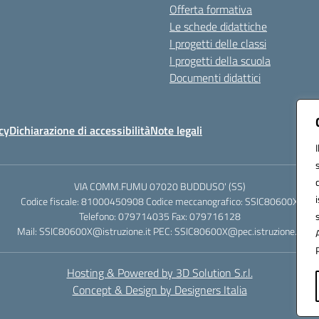
Offerta formativa
Le schede didattiche
I progetti delle classi
I progetti della scuola
Documenti didattici
cy
Dichiarazione di accessibilità
Note legali
VIA COMM.FUMU 07020 BUDDUSO' (SS)
Codice fiscale: 81000450908 Codice meccanografico: SSIC80600X
Telefono: 079714035 Fax: 079716128
Mail: SSIC80600X@istruzione.it PEC: SSIC80600X@pec.istruzione.it
Hosting & Powered by 3D Solution S.r.l.
Concept & Design by Designers Italia