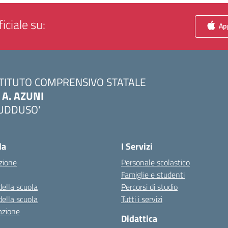
iciale su:
App
STITUTO COMPRENSIVO STATALE
. A. AZUNI
UDDUSO'
Visita la pagina iniziale della scuola
la
I Servizi
zione
Personale scolastico
Famiglie e studenti
della scuola
Percorsi di studio
della scuola
Tutti i servizi
azione
Didattica