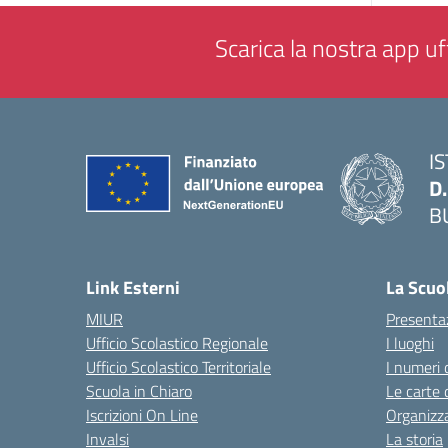
Scarica la nostra app uff
I
D
B
— 
Link Esterni
La Scuo
MIUR
Presenta
Ufficio Scolastico Regionale
I luoghi
Ufficio Scolastico Territoriale
I numeri 
Scuola in Chiaro
Le carte 
Iscrizioni On Line
Organizz
Invalsi
La storia