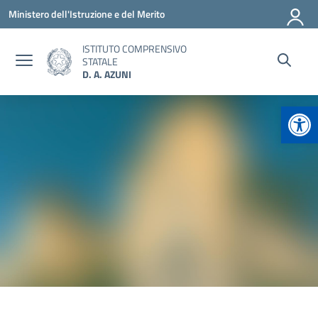
Vai ai contenuti
Vai al menu di navigazione
Vai al footer
Ministero dell'Istruzione e del Merito
ISTITUTO COMPRENSIVO
STATALE
D. A. AZUNI
Apr