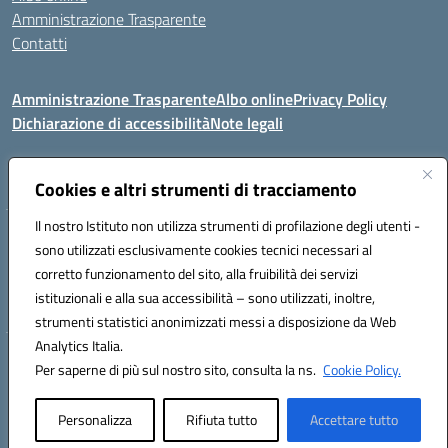
Amministrazione Trasparente
Contatti
Amministrazione Trasparente
Albo online
Privacy Policy
Dichiarazione di accessibilità
Note legali
Seguici su:
Cookies e altri strumenti di tracciamento
Il nostro Istituto non utilizza strumenti di profilazione degli utenti -
VIA COMM.FUMU 07020 BUDDUSO' (SS)
sono utilizzati esclusivamente cookies tecnici necessari al
Codice fiscale: 81000450908 Codice meccanografico: SSIC80600X
corretto funzionamento del sito, alla fruibilità dei servizi
Telefono: 079714035 Fax: 079716128
istituzionali e alla sua accessibilità – sono utilizzati, inoltre,
Mail: SSIC80600X@istruzione.it PEC: SSIC80600X@pec.istruzione.it
strumenti statistici anonimizzati messi a disposizione da Web
Analytics Italia.
Hosting & Powered by 3D Solution S.r.l.
Per saperne di più sul nostro sito, consulta la ns.
Cookie Policy.
Concept & Design by Designers Italia
Personalizza
Rifiuta tutto
Accettare tutto