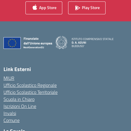
App Store
Play Store
ISTITUTO COMPRENSIVO STATALE
D. A. AZUNI
BUDDUSO'
— Visita la pagina iniziale della scuola
Link Esterni
MIUR
Ufficio Scolastico Regionale
Ufficio Scolastico Territoriale
Scuola in Chiaro
Iscrizioni On Line
Invalsi
Comune