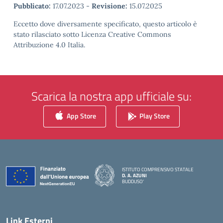
Pubblicato:
17.07.2023
-
Revisione:
15.07.2025
Eccetto dove diversamente specificato, questo articolo è
stato rilasciato sotto Licenza Creative Commons
Attribuzione 4.0 Italia.
Scarica la nostra app ufficiale su:
App Store
Play Store
ISTITUTO COMPRENSIVO STATALE
D. A. AZUNI
BUDDUSO'
— Visita la pagina iniziale della scuola
Link Esterni