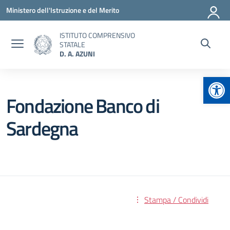
Vai ai contenuti
Vai al menu di navigazione
Vai al footer
Ministero dell'Istruzione e del Merito
ISTITUTO COMPRENSIVO
STATALE
D. A. AZUNI
Apr
Fondazione Banco di
Sardegna
Stampa / Condividi