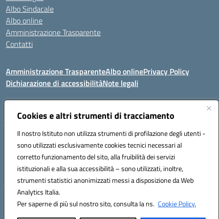
Albo Sindacale
Albo online
Amministrazione Trasparente
Contatti
Amministrazione Trasparente
Albo online
Privacy Policy
Dichiarazione di accessibilità
Note legali
Seguici su:
Cookies e altri strumenti di tracciamento
Il nostro Istituto non utilizza strumenti di profilazione degli utenti -
VIA COMM.FUMU 07020 BUDDUSO' (SS)
sono utilizzati esclusivamente cookies tecnici necessari al
Codice fiscale: 81000450908 Codice meccanografico: SSIC80600X
corretto funzionamento del sito, alla fruibilità dei servizi
Telefono: 079714035 Fax: 079716128
istituzionali e alla sua accessibilità – sono utilizzati, inoltre,
Mail: SSIC80600X@istruzione.it PEC: SSIC80600X@pec.istruzione.it
strumenti statistici anonimizzati messi a disposizione da Web
Analytics Italia.
Hosting & Powered by 3D Solution S.r.l.
Per saperne di più sul nostro sito, consulta la ns.
Cookie Policy.
Concept & Design by Designers Italia