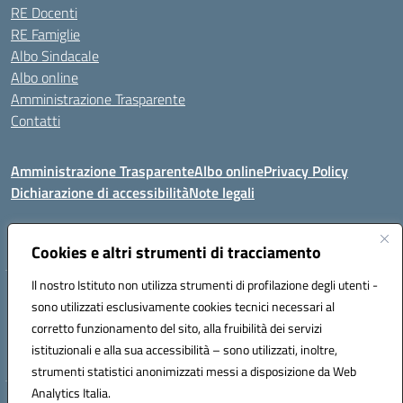
RE Docenti
RE Famiglie
Albo Sindacale
Albo online
Amministrazione Trasparente
Contatti
Amministrazione Trasparente
Albo online
Privacy Policy
Dichiarazione di accessibilità
Note legali
Seguici su:
Cookies e altri strumenti di tracciamento
Il nostro Istituto non utilizza strumenti di profilazione degli utenti -
VIA COMM.FUMU 07020 BUDDUSO' (SS)
sono utilizzati esclusivamente cookies tecnici necessari al
Codice fiscale: 81000450908 Codice meccanografico: SSIC80600X
corretto funzionamento del sito, alla fruibilità dei servizi
Telefono: 079714035 Fax: 079716128
istituzionali e alla sua accessibilità – sono utilizzati, inoltre,
Mail: SSIC80600X@istruzione.it PEC: SSIC80600X@pec.istruzione.it
strumenti statistici anonimizzati messi a disposizione da Web
Analytics Italia.