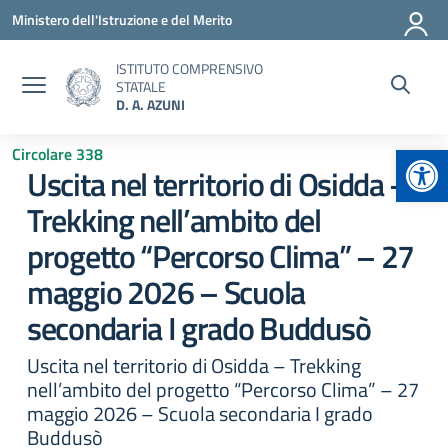
Vai ai contenuti
Vai al menu di navigazione
Vai al footer
Ministero dell'Istruzione e del Merito
ISTITUTO COMPRENSIVO
STATALE
D. A. AZUNI
Apr
Circolare 338
Uscita nel territorio di Osidda –
Trekking nell’ambito del
progetto “Percorso Clima” – 27
maggio 2026 – Scuola
secondaria I grado Buddusò
Uscita nel territorio di Osidda – Trekking
nell’ambito del progetto “Percorso Clima” – 27
maggio 2026 – Scuola secondaria I grado
Buddusò