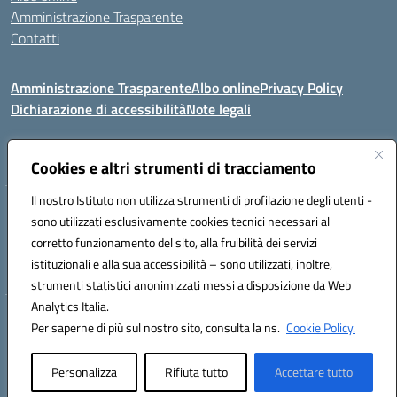
Amministrazione Trasparente
Contatti
Amministrazione Trasparente
Albo online
Privacy Policy
Dichiarazione di accessibilità
Note legali
Seguici su:
Cookies e altri strumenti di tracciamento
Il nostro Istituto non utilizza strumenti di profilazione degli utenti -
VIA COMM.FUMU 07020 BUDDUSO' (SS)
sono utilizzati esclusivamente cookies tecnici necessari al
Codice fiscale: 81000450908 Codice meccanografico: SSIC80600X
corretto funzionamento del sito, alla fruibilità dei servizi
Telefono: 079714035 Fax: 079716128
istituzionali e alla sua accessibilità – sono utilizzati, inoltre,
Mail: SSIC80600X@istruzione.it PEC: SSIC80600X@pec.istruzione.it
strumenti statistici anonimizzati messi a disposizione da Web
Analytics Italia.
Hosting & Powered by 3D Solution S.r.l.
Per saperne di più sul nostro sito, consulta la ns.
Cookie Policy.
Concept & Design by Designers Italia
Personalizza
Rifiuta tutto
Accettare tutto