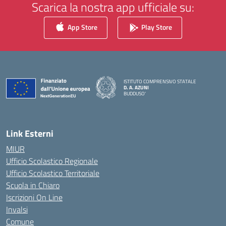
Scarica la nostra app ufficiale su:
App Store
Play Store
ISTITUTO COMPRENSIVO STATALE
D. A. AZUNI
BUDDUSO'
— Visita la pagina iniziale della scuola
Link Esterni
MIUR
Ufficio Scolastico Regionale
Ufficio Scolastico Territoriale
Scuola in Chiaro
Iscrizioni On Line
Invalsi
Comune