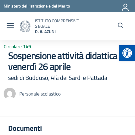
Vai ai contenuti
Vai al menu di navigazione
Vai al footer
Ministero dell'Istruzione e del Merito
ISTITUTO COMPRENSIVO
STATALE
D. A. AZUNI
Apr
Circolare 149
Sospensione attività didattica
venerdì 26 aprile
sedi di Buddusò, Alà dei Sardi e Pattada
Personale scolastico
Documenti