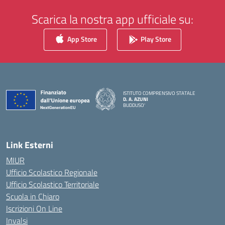
Scarica la nostra app ufficiale su:
App Store
Play Store
ISTITUTO COMPRENSIVO STATALE
D. A. AZUNI
BUDDUSO'
— Visita la pagina iniziale della scuola
Link Esterni
MIUR
Ufficio Scolastico Regionale
Ufficio Scolastico Territoriale
Scuola in Chiaro
Iscrizioni On Line
Invalsi