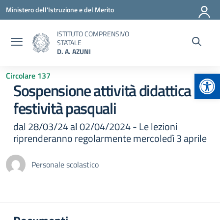
Vai ai contenuti
Vai al menu di navigazione
Vai al footer
Ministero dell'Istruzione e del Merito
ISTITUTO COMPRENSIVO
STATALE
D. A. AZUNI
Apr
Circolare 137
Sospensione attività didattica
festività pasquali
dal 28/03/24 al 02/04/2024 - Le lezioni
riprenderanno regolarmente mercoledì 3 aprile
Personale scolastico