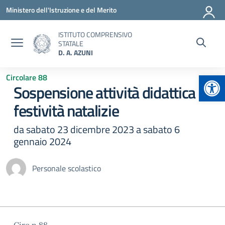
Vai ai contenuti
Vai al menu di navigazione
Vai al footer
Ministero dell'Istruzione e del Merito
ISTITUTO COMPRENSIVO
STATALE
D. A. AZUNI
Apr
Circolare 88
Sospensione attività didattica
festività natalizie
da sabato 23 dicembre 2023 a sabato 6
gennaio 2024
Personale scolastico