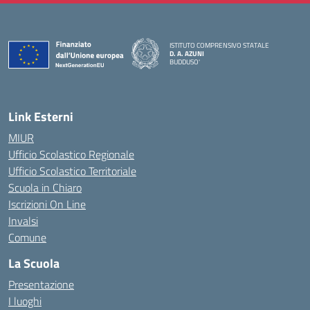
ISTITUTO COMPRENSIVO STATALE
D. A. AZUNI
BUDDUSO'
— Visita la pagina iniziale della scuola
Link Esterni
MIUR
Ufficio Scolastico Regionale
Ufficio Scolastico Territoriale
Scuola in Chiaro
Iscrizioni On Line
Invalsi
Comune
La Scuola
Presentazione
I luoghi