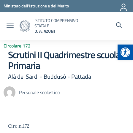
Vai ai contenuti
Vai al menu di navigazione
Vai al footer
Ministero dell'Istruzione e del Merito
ISTITUTO COMPRENSIVO
STATALE
D. A. AZUNI
Apr
Circolare 172
Scrutini II Quadrimestre scuola
Primaria
Alà dei Sardi - Buddusò - Pattada
Personale scolastico
Circ.n.172