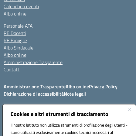
Calendario eventi
Albo online
Personale ATA
RE Docenti
RE Famiglie
Albo Sindacale
Albo online
Amministrazione Trasparente
Contatti
Amministrazione Trasparente
Albo online
Privacy Policy
Dichiarazione di accessibilità
Note legali
Seguici su:
Cookies e altri strumenti di tracciamento
Il nostro Istituto non utilizza strumenti di profilazione degli utenti -
VIA COMM.FUMU 07020 BUDDUSO' (SS)
sono utilizzati esclusivamente cookies tecnici necessari al
Codice fiscale: 81000450908 Codice meccanografico: SSIC80600X