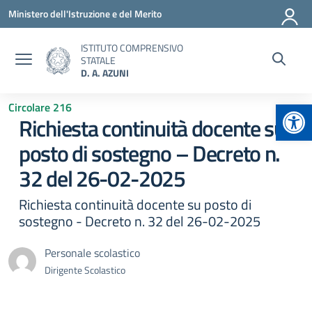
Vai ai contenuti
Vai al menu di navigazione
Vai al footer
Ministero dell'Istruzione e del Merito
ISTITUTO COMPRENSIVO
STATALE
D. A. AZUNI
Apr
Circolare 216
Richiesta continuità docente su
posto di sostegno – Decreto n.
32 del 26-02-2025
Richiesta continuità docente su posto di
sostegno - Decreto n. 32 del 26-02-2025
Personale scolastico
Dirigente Scolastico