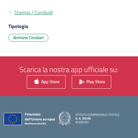
Stampa / Condividi
Tipologia
Archivio Circolari
Scarica la nostra app ufficiale su:
App Store
Play Store
ISTITUTO COMPRENSIVO STATALE
D. A. AZUNI
BUDDUSO'
— Visita la pagina iniziale della scuola