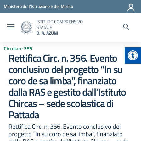
Vai ai contenuti
Vai al menu di navigazione
Vai al footer
Ministero dell'Istruzione e del Merito
ISTITUTO COMPRENSIVO
STATALE
D. A. AZUNI
Apr
Circolare 359
Rettifica Circ. n. 356. Evento
conclusivo del progetto “In su
coro de sa limba”, finanziato
dalla RAS e gestito dall’Istituto
Chircas – sede scolastica di
Pattada
Rettifica Circ. n. 356. Evento conclusivo del
progetto “In su coro de sa limba”, finanziato