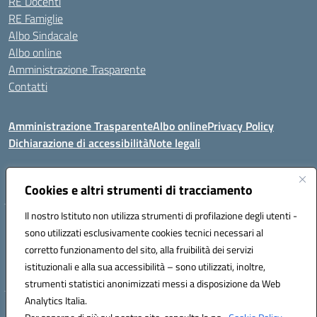
RE Docenti
RE Famiglie
Albo Sindacale
Albo online
Amministrazione Trasparente
Contatti
Amministrazione Trasparente
Albo online
Privacy Policy
Dichiarazione di accessibilità
Note legali
Seguici su:
Cookies e altri strumenti di tracciamento
Il nostro Istituto non utilizza strumenti di profilazione degli utenti -
VIA COMM.FUMU 07020 BUDDUSO' (SS)
sono utilizzati esclusivamente cookies tecnici necessari al
Codice fiscale: 81000450908 Codice meccanografico: SSIC80600X
corretto funzionamento del sito, alla fruibilità dei servizi
Telefono: 079714035 Fax: 079716128
istituzionali e alla sua accessibilità – sono utilizzati, inoltre,
Mail: SSIC80600X@istruzione.it PEC: SSIC80600X@pec.istruzione.it
strumenti statistici anonimizzati messi a disposizione da Web
Analytics Italia.
Hosting & Powered by 3D Solution S.r.l.