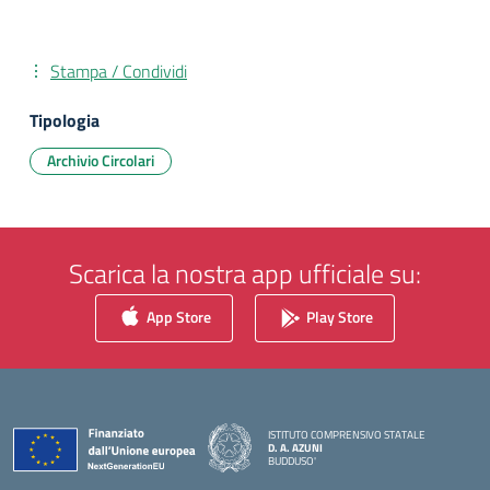
Stampa / Condividi
Tipologia
Archivio Circolari
Scarica la nostra app ufficiale su:
App Store
Play Store
ISTITUTO COMPRENSIVO STATALE
D. A. AZUNI
BUDDUSO'
— Visita la pagina iniziale della scuola