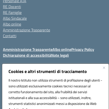
Personale ATA
RE Docenti
RE Famiglie
Albo Sindacale
Albo online
Amministrazione Trasparente
Contatti
Amministrazione Trasparente
Albo online
Privacy Policy
Dichiarazione di accessibilità
Note legali
Seguici su:
Cookies e altri strumenti di tracciamento
Il nostro Istituto non utilizza strumenti di profilazione degli utenti -
VIA COMM.FUMU 07020 BUDDUSO' (SS)
sono utilizzati esclusivamente cookies tecnici necessari al
Codice fiscale: 81000450908 Codice meccanografico: SSIC80600X
corretto funzionamento del sito, alla fruibilità dei servizi
Telefono: 079714035 Fax: 079716128
istituzionali e alla sua accessibilità – sono utilizzati, inoltre,
Mail: SSIC80600X@istruzione.it PEC: SSIC80600X@pec.istruzione.it
strumenti statistici anonimizzati messi a disposizione da Web