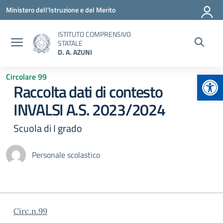
Vai ai contenuti
Vai al menu di navigazione
Vai al footer
Ministero dell'Istruzione e del Merito
ISTITUTO COMPRENSIVO
STATALE
D. A. AZUNI
Apr
Circolare 99
Raccolta dati di contesto
INVALSI A.S. 2023/2024
Scuola di I grado
Personale scolastico
Circ.n.99