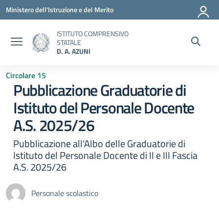
Vai ai contenuti
Vai al menu di navigazione
Vai al footer
Ministero dell'Istruzione e del Merito
ISTITUTO COMPRENSIVO
STATALE
D. A. AZUNI
Circolare 15
Pubblicazione Graduatorie di
Istituto del Personale Docente
A.S. 2025/26
Pubblicazione all'Albo delle Graduatorie di
Istituto del Personale Docente di II e III Fascia
A.S. 2025/26
Personale scolastico